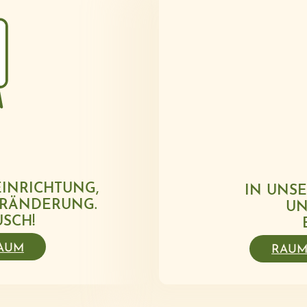
EINRICHTUNG,
IN UNS
ERÄNDERUNG.
UN
USCH!
AUM
RAUM