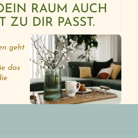
 DEIN RAUM AUCH
 ZU DIR PASST.
en geht
ie das
ie