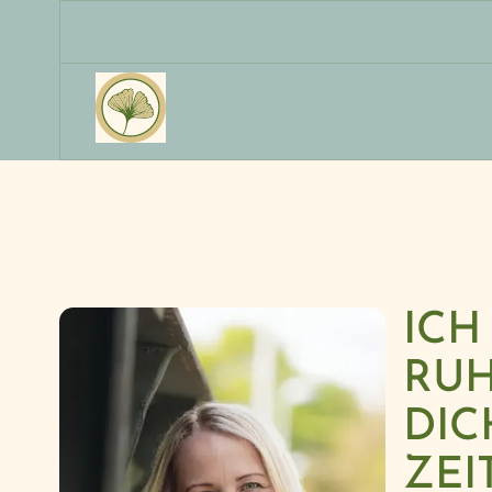
ICH
RUH
DIC
ZEI